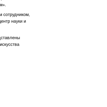
м».
м сотрудником,
ентр науки и
дставлены
искусства