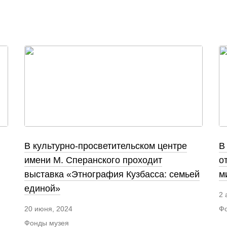
В культурно-просветительском центре
В
имени М. Сперанского проходит
о
выставка «Этнография Кузбасса: семьей
м
единой»
2 
Фо
20 июня, 2024
Фонды музея