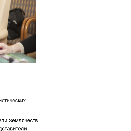
истических
ели Землячеств
едставители