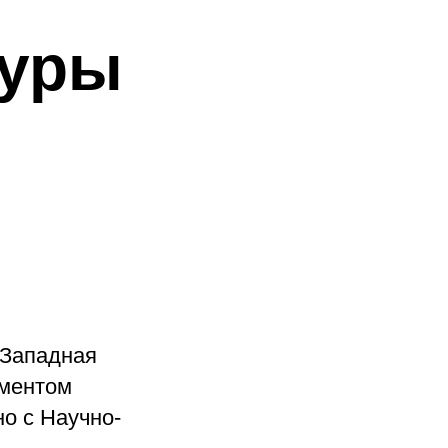
туры
«Западная
аментом
о с Научно-