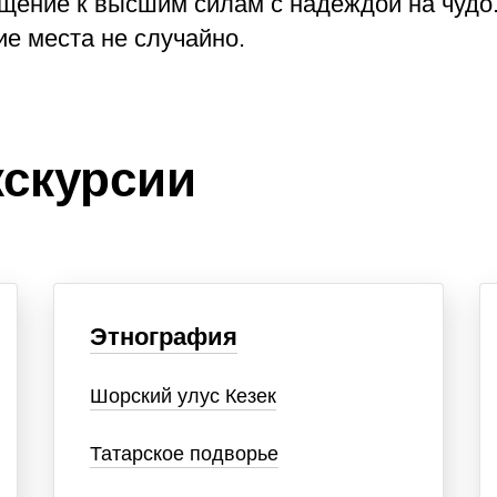
ащение к высшим силам с надеждой на чудо.
е места не случайно.
скурсии
Этнография
Шорский улус Кезек
Татарское подворье