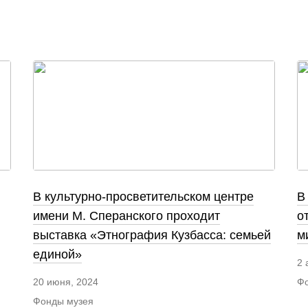
В культурно-просветительском центре
В
имени М. Сперанского проходит
о
выставка «Этнография Кузбасса: семьей
м
единой»
2 
Фо
20 июня, 2024
Фонды музея