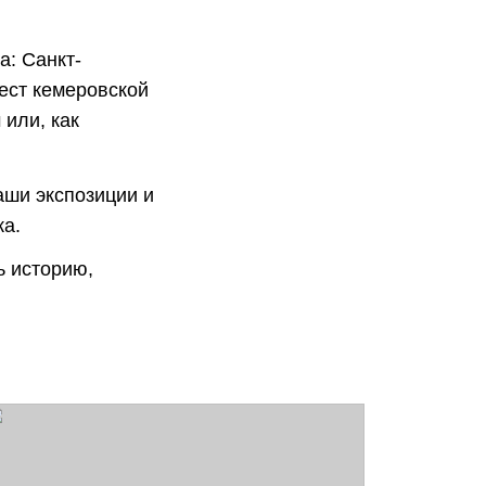
а: Санкт-
ест кемеровской
 или, как
аши экспозиции и
ка.
ь историю,