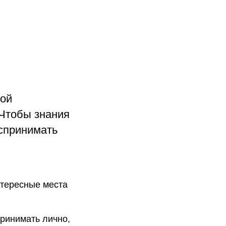
ной
 Чтобы знания
оспринимать
нтересные места
принимать лично,