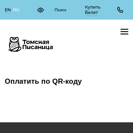
Купить
EN
RU
билет
Оплатить по QR-коду