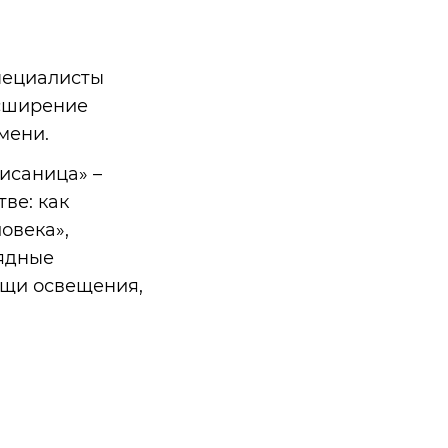
пециалисты
асширение
мени.
исаница» –
ве: как
овека»,
лядные
ощи освещения,