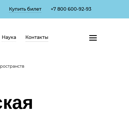
Купить билет
+7 800 600-92-93
Наука
Контакты
пространств
ская
б