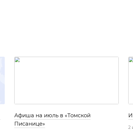
а
Афиша на июль в «Томской
И
Писанице»
2 